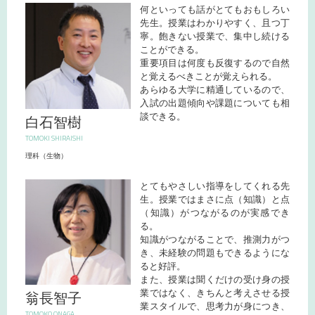
何といっても話がとてもおもしろい
先生。授業はわかりやすく、且つ丁
寧。飽きない授業で、集中し続ける
ことができる。
重要項目は何度も反復するので自然
と覚えるべきことが覚えられる。
あらゆる大学に精通しているので、
入試の出題傾向や課題についても相
談できる。
白石智樹
TOMOKI SHIRAISHI
理科（生物）
とてもやさしい指導をしてくれる先
生。授業ではまさに点（知識）と点
（知識）がつながるのが実感でき
る。
知識がつながることで、推測力がつ
き、未経験の問題もできるようにな
ると好評。
また、授業は聞くだけの受け身の授
業ではなく、きちんと考えさせる授
翁長智子
業スタイルで、思考力が身につき、
TOMOKO ONAGA