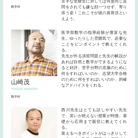
苦手な受験生に対しては何度同じ質
問をされても嫌な顔一つせず、寄り
数学科
添う姿！これこそが彼の真骨頂とい
えよう。
医学部数学の指導経験が豊富な先
生。ゆったりした雰囲気で、必要な
ことをピンポイントで教えてくれ
る。
先生が作る演習問題と先生の解説が
あれば自然と数学ができるようにな
ると好評。苦手分野の克服のために
何をすればいいのか、志望大学合格
のために何をすればいいのか、的確
山崎茂
なアドバイスをくれる。
SHIGERU YAMAZAKI
数学科
西川先生はとても話しやすい先生
で、笑いが絶えない授業が特徴。基
礎から応用まで親切に教えてくれ
る。
覚えるべきポイントがはっきりして