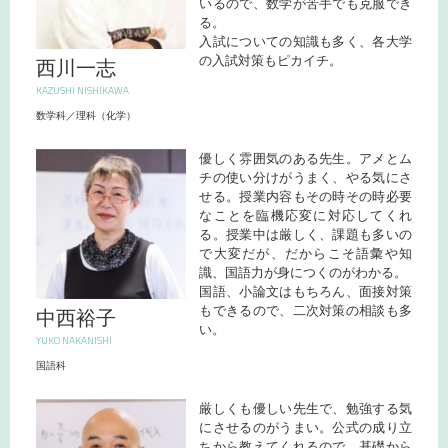
いるので、数学が苦手でも克服でき
る。
入試についての知識も多く、各大学
の入試対策もピカイチ。
西川一志
KAZUSHI NISHIKAWA
数学科／理科（化学）
優しく雰囲気のある先生。アメとム
チの使い分けがうまく、やる気にさ
せる。授業内容もその時その時必要
なことを臨機応変に対応してくれ
る。授業中は厳しく、課題も多いの
で大変だが、だからこそ語彙や知
識、国語力が身につくのがわかる。
国語、小論文はもちろん、面接対策
もできるので、二次対策の相談も多
中西裕子
い。
YUKO NAKANISHI
国語科
厳しくも優しい先生で、勉強する気
にさせるのがうまい。公式の成り立
ちから教えてくれるので、基礎から