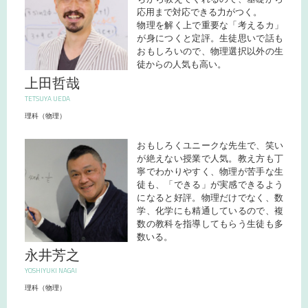
応用まで対応できる力がつく。
物理を解く上で重要な「考えるカ」
が身につくと定評。生徒思いで話も
おもしろいので、物理選択以外の生
徒からの人気も高い。
上田哲哉
TETSUYA UEDA
理科（物理）
おもしろくユニークな先生で、笑い
が絶えない授業で人気。教え方も丁
寧でわかりやすく、物理が苦手な生
徒も、「できる」が実感できるよう
になると好評。物理だけでなく、数
学、化学にも精通しているので、複
数の教科を指導してもらう生徒も多
数いる。
永井芳之
YOSHIYUKI NAGAI
理科（物理）