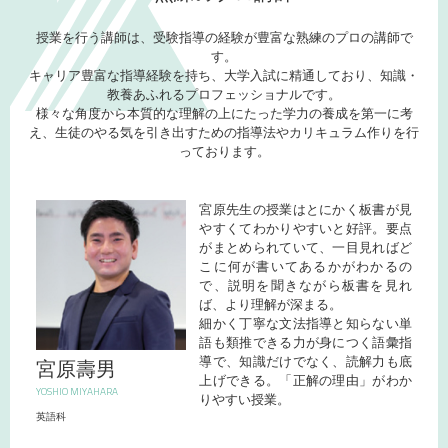
授業を行う講師は、受験指導の経験が豊富な熟練のプロの講師で
す。
キャリア豊富な指導経験を持ち、大学入試に精通しており、知識・
教養あふれるプロフェッショナルです。
様々な角度から本質的な理解の上にたった学力の養成を第一に考
え、生徒のやる気を引き出すための指導法やカリキュラム作りを行
っております。
宮原先生の授業はとにかく板書が見
やすくてわかりやすいと好評。要点
がまとめられていて、一目見ればど
こに何が書いてあるかがわかるの
で、説明を聞きながら板書を見れ
ば、より理解が深まる。
細かく丁寧な文法指導と知らない単
語も類推できる力が身につく語彙指
導で、知識だけでなく、読解力も底
宮原壽男
上げできる。「正解の理由」がわか
YOSHIO MIYAHARA
りやすい授業。
英語科