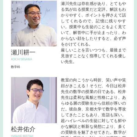
瀬川先生は存在感があり、とてもや
る気が出る授業だと定評。解説もわ
かりやすく、ポイントを押さえて話
してくれるので、記憶に残りやす
い。授業中も生徒のことをよく見て
いて、解答中に手が止まったり、わ
からない顔をしたりすると、必ず声
をかけてくれる。
厳しいことを言いつつも、最後まで
瀬川耕一
見放すことなく指導してくれる優し
KOICHI SEGAWA
い先生。
数学科
教室の向こうから時折、笑い声や笑
顔がきこえる！そうだ、今日は松井
先生の数学の授業の日である。松井
先生は柔和な風貌と性格により、あ
らゆる層の受験生から信頼が厚いの
だ。彼自身、京都大学で数学を専攻
してきたこともあり、造詣も深い。
超ハイレベルの生徒に対しても鮮や
かな解説と斬新な発想により、多く
松井佑介
の受験生を魅了させてきた。数学が
YUSUKE MATSUI