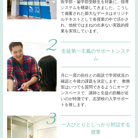
医学部・歯学部受験生を対象に、指導
システムを構築してきました。こうし
て備蓄された膨大なデータはオリジナ
ルテキストとして各授業の中で活かさ
れ、他校ではまねの出来ない実践的授
業を実現しています。
生徒第一主義のサポートシステ
ム
月に一度の担任との面談で学習状況の
確認と今後の課題を決定します。 教務
室はいつでも質問できるようにオープ
ンスペースで、講師と生徒の距離が近
いのが特徴です。志望校の入学サポー
トを致します。
一人ひとりとしっかり対話する
授業