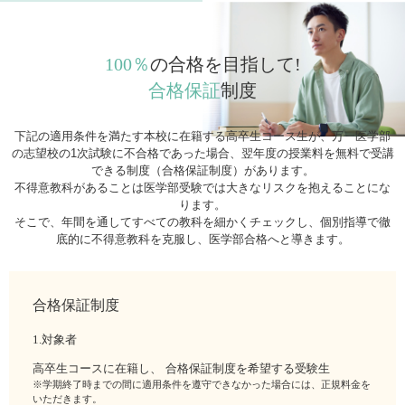
100％
の合格を目指して!
合格保証
制度
下記の適用条件を満たす本校に在籍する高卒生コース生が、万一医学部
の志望校の1次試験に不合格であった場合、翌年度の授業料を無料で受講
できる制度（合格保証制度）があります。
不得意教科があることは医学部受験では大きなリスクを抱えることにな
ります。
そこで、年間を通してすべての教科を細かくチェックし、個別指導で徹
底的に不得意教科を克服し、医学部合格へと導きます。
合格保証制度
1.対象者
高卒生コースに在籍し、 合格保証制度を希望する受験生
※学期終了時までの間に適用条件を遵守できなかった場合には、正規料金を
いただきます。