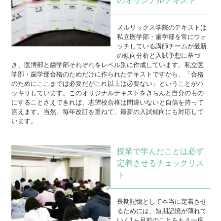
のオリジナルテキスト
メルリックス学院のテキストは
私立医学部・歯学部を常にウォ
ッチしている講師チームが最新
の傾向分析と入試予想に基づ
き、医博部と歯学部それぞれをレベル別に作成しています。私立医
学部・歯学部合格のためだけに作られたテキストですから、「合格
のためにここまでは必要だがこれ以上は必要ない」ということがハ
ッキリしています。このオリジナルテキストをきちんと自分のもの
にすることさえできれば、志望校合格は間違いないと自信を持って
言えます。当然、毎年改訂を重ねて、最新の入試傾向にも対応して
います。
授業で学んだことは必ず
定着させるチェックリス
ト
長期記憶として本当に定着させ
るためには、短期記憶が薄れて
いく1ヶ月前のことをもう一度