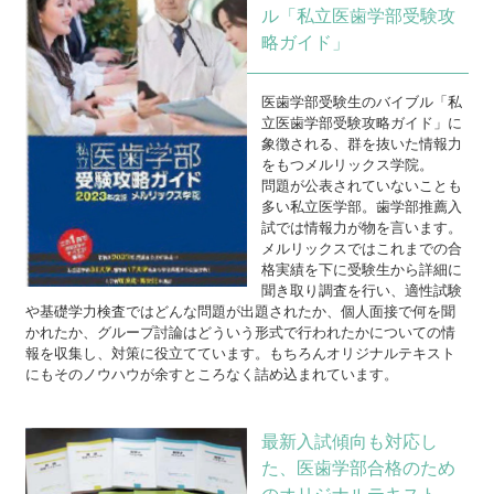
ル「私立医歯学部受験攻
略ガイド」
医歯学部受験生のバイブル「私
立医歯学部受験攻略ガイド」に
象徴される、群を抜いた情報力
をもつメルリックス学院。
問題が公表されていないことも
多い私立医学部。歯学部推薦入
試では情報力が物を言います。
メルリックスではこれまでの合
格実績を下に受験生から詳細に
聞き取り調査を行い、適性試験
や基礎学力検査ではどんな問題が出題されたか、個人面接で何を聞
かれたか、グループ討論はどういう形式で行われたかについての情
報を収集し、対策に役立てています。もちろんオリジナルテキスト
にもそのノウハウが余すところなく詰め込まれています。
最新入試傾向も対応し
た、医歯学部合格のため