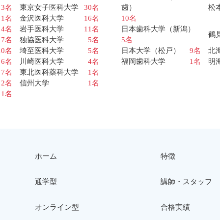
3名
東京女子医科大学
30名
歯）
松
1名
金沢医科大学
16名
10名
4名
岩手医科大学
11名
日本歯科大学（新潟）
鶴
7名
独協医科大学
5名
5名
10名
埼至医科大学
5名
日本大学（松戸）
9名
北
6名
川崎医科大学
4名
福岡歯科大学
1名
明
7名
東北医科薬科大学
1名
2名
信州大学
1名
1名
ホーム
特徴
通学型
講師・スタッフ
オンライン型
合格実績