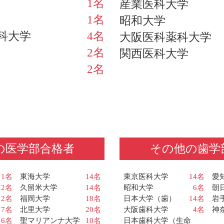
1名
産業医科大学
1名
昭和大学
科大学
4名
大阪医科薬科大学
2名
関西医科大学
2名
の医学部合格者
その他の歯学
1名
東海大学
14名
東京医科大学
14名
愛
2名
久留米大学
14名
昭和大学
6名
朝
2名
福岡大学
18名
日本大学（歯）
14名
岩
7名
北里大学
20名
大阪歯科大学
4名
神
6名
聖マリアンナ大学
10名
日本歯科大学（生命